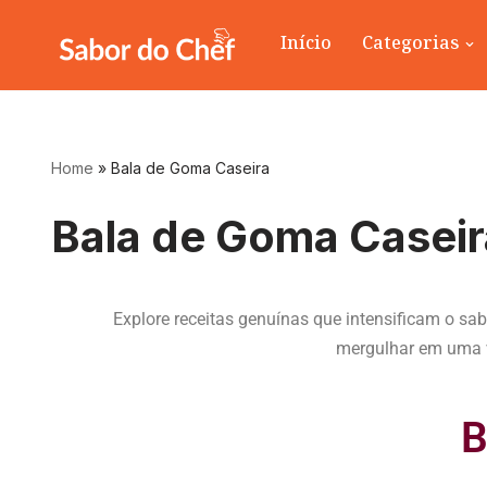
Início
Categorias
Pular
para
o
conteúdo
Home
»
Bala de Goma Caseira
Bala de Goma Caseir
Explore receitas genuínas que intensificam o s
mergulhar em uma va
B