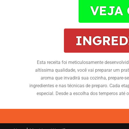
VEJA
INGRED
Esta receita foi meticulosamente desenvolvida
altíssima qualidade, você vai preparar um pra
aroma que invadirá sua cozinha, prepare-s
ingredientes e nas técnicas de preparo. Cada eta
especial. Desde a escolha dos temperos até o 