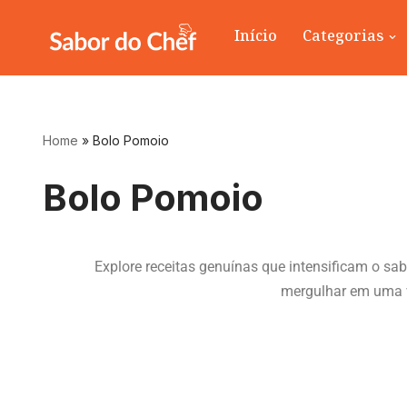
Início
Categorias
Pular
para
o
conteúdo
Home
»
Bolo Pomoio
Bolo Pomoio
Explore receitas genuínas que intensificam o s
mergulhar em uma va