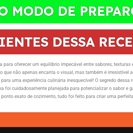
 O MODO DE PREPAR
IENTES DESSA RECE
 para oferecer um equilíbrio impecável entre sabores, texturas 
to que não apenas encanta o visual, mas também é irresistível a
e para uma experiência culinária inesquecível! O segredo dessa
pa foi cuidadosamente planejada para potencializar o sabor e ga
ponto exato de cozimento, tudo foi feito para criar uma perfei