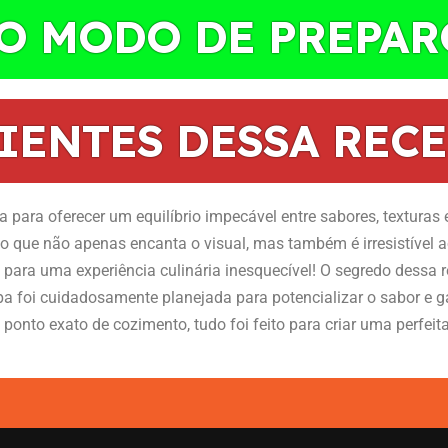
 O MODO DE PREPAR
IENTES DESSA RECE
 para oferecer um equilíbrio impecável entre sabores, texturas 
to que não apenas encanta o visual, mas também é irresistível a
e para uma experiência culinária inesquecível! O segredo dessa
pa foi cuidadosamente planejada para potencializar o sabor e ga
ponto exato de cozimento, tudo foi feito para criar uma perfei