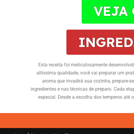
VEJA
INGRED
Esta receita foi meticulosamente desenvolvida
altíssima qualidade, você vai preparar um pra
aroma que invadirá sua cozinha, prepare-s
ingredientes e nas técnicas de preparo. Cada eta
especial. Desde a escolha dos temperos até o 