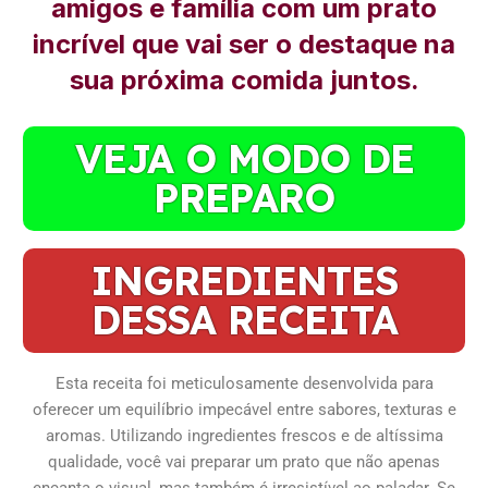
amigos e família com um prato
incrível que vai ser o destaque na
sua próxima comida juntos.
VEJA O MODO DE
PREPARO
INGREDIENTES
DESSA RECEITA
Esta receita foi meticulosamente desenvolvida para
oferecer um equilíbrio impecável entre sabores, texturas e
aromas. Utilizando ingredientes frescos e de altíssima
qualidade, você vai preparar um prato que não apenas
encanta o visual, mas também é irresistível ao paladar. Se