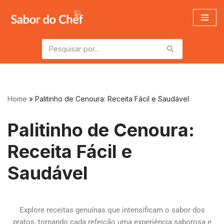
Pular
para
o
conteúdo
Home
»
Palitinho de Cenoura: Receita Fácil e Saudável
Palitinho de Cenoura:
Receita Fácil e
Saudável
Explore receitas genuínas que intensificam o sabor dos
pratos, tornando cada refeição uma experiência saborosa e