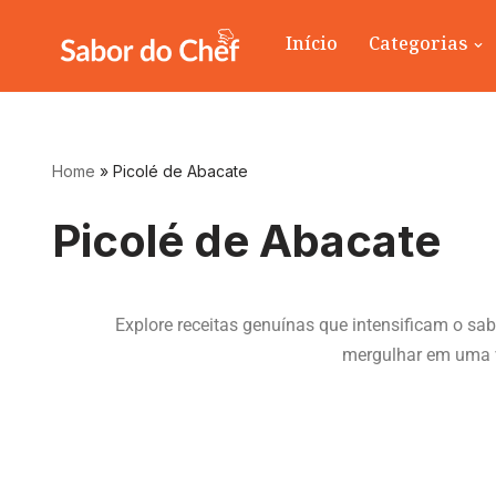
Início
Categorias
Pular
para
o
conteúdo
Home
»
Picolé de Abacate
Picolé de Abacate
Explore receitas genuínas que intensificam o s
mergulhar em uma va