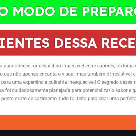
 O MODO DE PREPAR
IENTES DESSA RECE
 para oferecer um equilíbrio impecável entre sabores, texturas 
to que não apenas encanta o visual, mas também é irresistível a
e para uma experiência culinária inesquecível! O segredo dessa
pa foi cuidadosamente planejada para potencializar o sabor e ga
ponto exato de cozimento, tudo foi feito para criar uma perfei