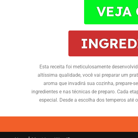
VEJA
INGRED
Esta receita foi meticulosamente desenvolvida
altíssima qualidade, você vai preparar um pra
aroma que invadirá sua cozinha, prepare-s
ingredientes e nas técnicas de preparo. Cada eta
especial. Desde a escolha dos temperos até o 