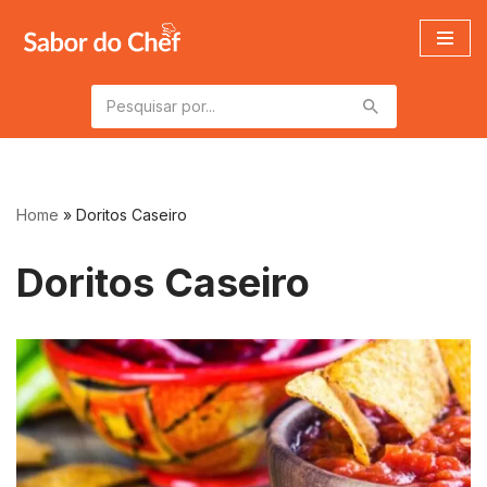
Pular
para
o
conteúdo
Home
»
Doritos Caseiro
Doritos Caseiro