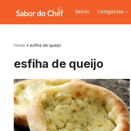
Início
Categorias
Pular
para
o
conteúdo
Home
»
esfiha de queijo
esfiha de queijo