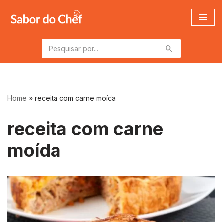
Pular
para
o
conteúdo
Home
»
receita com carne moída
receita com carne
moída