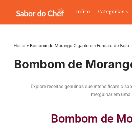
Início
Categorias
Pular
para
o
conteúdo
Home
»
Bombom de Morango Gigante em Formato de Bolo
Bombom de Morango 
Explore receitas genuínas que intensificam o s
mergulhar em uma va
Bombom de Mor