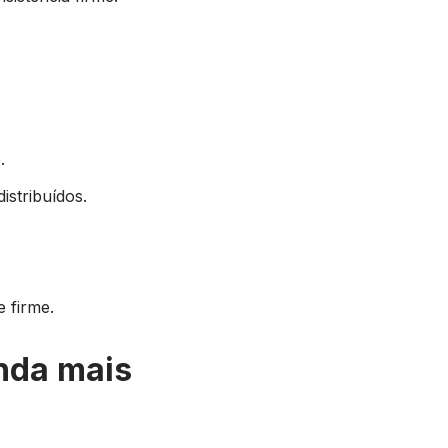
.
istribuídos.
 firme.
nda mais