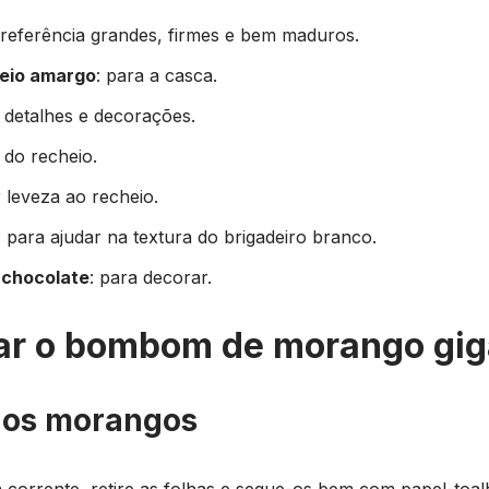
preferência grandes, firmes e bem maduros.
meio amargo
: para a casca.
a detalhes e decorações.
 do recheio.
r leveza ao recheio.
: para ajudar na textura do brigadeiro branco.
 chocolate
: para decorar.
ar o bombom de morango gig
 dos morangos
orrente, retire as folhas e seque-os bem com papel-toal