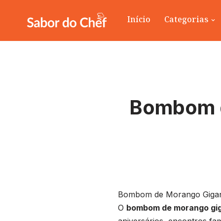
Início
Categorias
Pular
para
o
conteúdo
Bombom d
Bombom de Morango Gigant
O
bombom de morango gig
aniversários, encontros fa