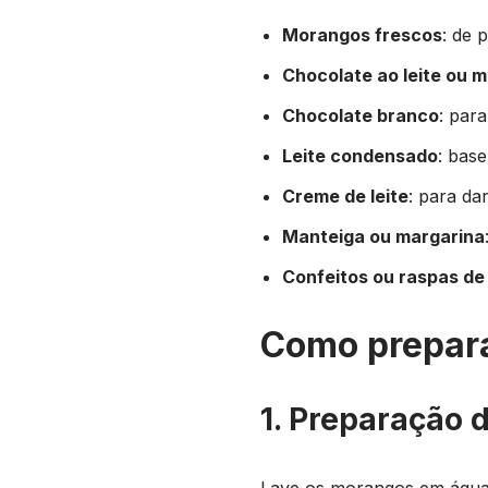
Morangos frescos
: de 
Chocolate ao leite ou 
Chocolate branco
: par
Leite condensado
: base
Creme de leite
: para da
Manteiga ou margarina
Confeitos ou raspas de
Como prepar
1. Preparação
Lave os morangos em água c