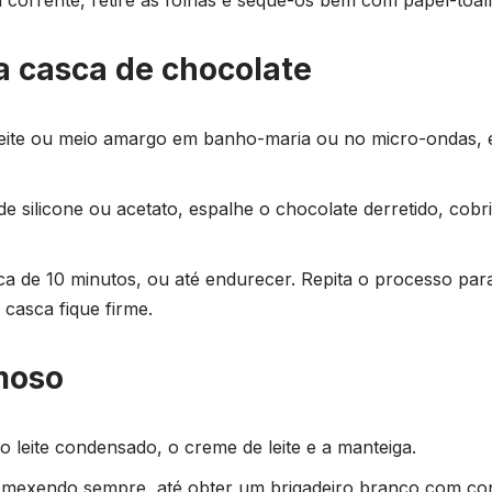
a casca de chocolate
leite ou meio amargo em banho-maria ou no micro-ondas, e
silicone ou acetato, espalhe o chocolate derretido, cobri
rca de 10 minutos, ou até endurecer. Repita o processo p
 casca fique firme.
moso
 leite condensado, o creme de leite e a manteiga.
mexendo sempre, até obter um brigadeiro branco com cons