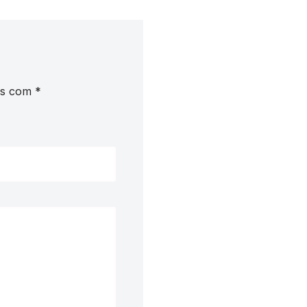
os com
*