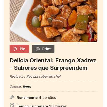
Pin
Print
Delícia Oriental: Frango Xadrez
– Sabores que Surpreendem
Recipe by Receita sabor do chef
Course:
Aves
Rendimento
4
porções
Tempo de preparo
30
minutes