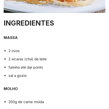
INGREDIENTES
MASSA
2 ovos
2 xícaras (chá) de leite
farinha até dar ponto
sal a gosto
MOLHO
200g de carne moída