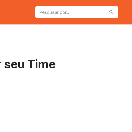
a
r seu Time