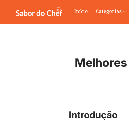
Início
Categorias
Pular
para
o
conteúdo
Melhores 
Introdução