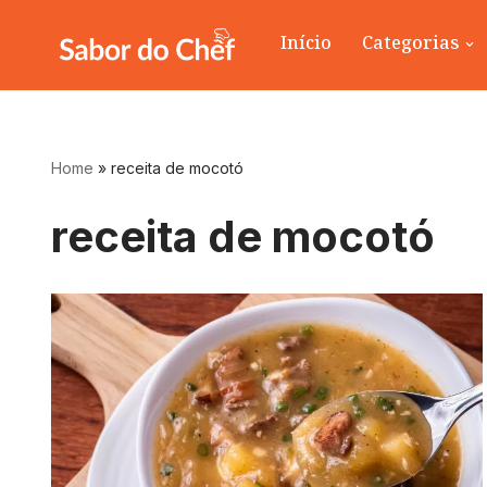
Início
Categorias
Pular
para
o
conteúdo
Home
»
receita de mocotó
receita de mocotó