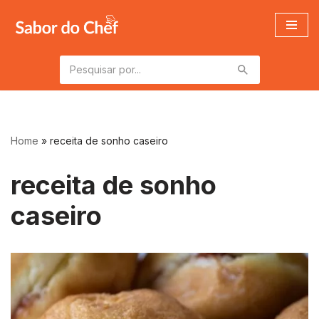
Pular
para
o
conteúdo
Home
»
receita de sonho caseiro
receita de sonho
caseiro