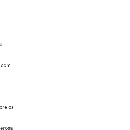
e
e com
bre os
nerosa