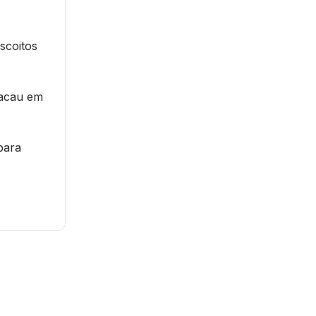
scoitos
cacau em
para