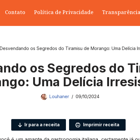
Contato
Política de Privacidade
Transparênci
Desvendando os Segredos do Tiramisu de Morango: Uma Delícia Irre
ndo os Segredos do Ti
ngo: Uma Delícia Irresis
Louhaner
09/10/2024
Ir para a receita
Imprimir receita
você é um amante da gastronomia italiana, certamente já ou