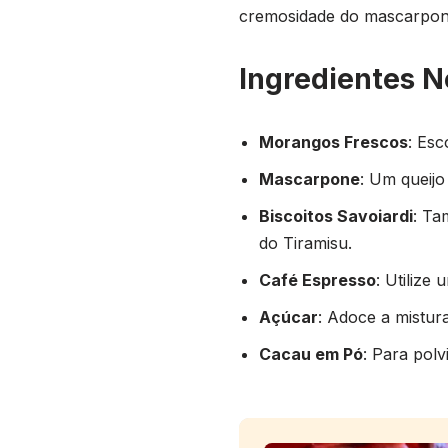
cremosidade do mascarpone
Ingredientes N
Morangos Frescos
: Es
Mascarpone
: Um queijo
Biscoitos Savoiardi
: Ta
do Tiramisu.
Café Espresso
: Utilize
Açúcar
: Adoce a mistu
Cacau em Pó
: Para pol