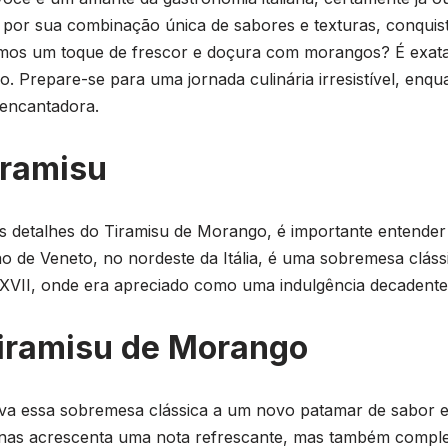
do por sua combinação única de sabores e texturas, conqui
mos um toque de frescor e doçura com morangos? É exat
o. Prepare-se para uma jornada culinária irresistível, en
encantadora.
iramisu
detalhes do Tiramisu de Morango, é importante entender a
ão de Veneto, no nordeste da Itália, é uma sobremesa clássic
 XVII, onde era apreciado como uma indulgência decadente 
iramisu de Morango
a essa sobremesa clássica a um novo patamar de sabor e 
nas acrescenta uma nota refrescante, mas também comple