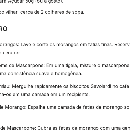
ara Açúcar 50g (ou a gosto).
lvilhar, cerca de 2 colheres de sopa.
RO
rangos: Lave e corte os morangos em fatias finas. Reserv
a decorar.
eme de Mascarpone: Em uma tigela, misture o mascarpon
uma consistência suave e homogênea.
isu: Mergulhe rapidamente os biscoitos Savoiardi no café
ha-os em uma camada em um recipiente.
 de Morango: Espalhe uma camada de fatias de morango so
de Mascarpone: Cubra as fatias de morango com uma ge