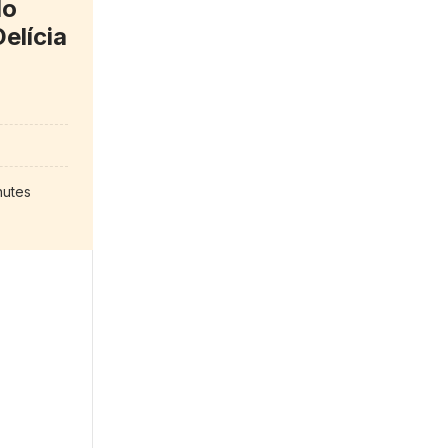
do
elícia
nutes