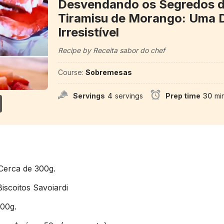
Desvendando os Segredos 
Tiramisu de Morango: Uma D
Irresistível
Recipe by Receita sabor do chef
Course:
Sobremesas
Servings
4
servings
Prep time
30
mi
Cerca de 300g.
scoitos Savoiardi
00g.