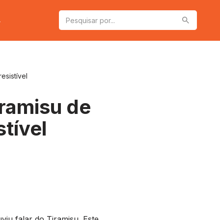
a
sistível
ramisu de
tível
viu falar do Tiramisu. Este