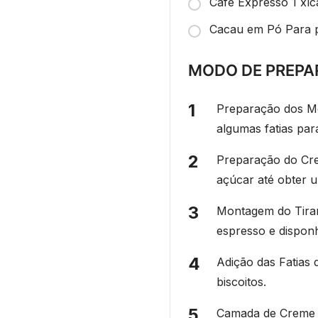
Café Expresso 1 xíc
Cacau em Pó Para po
MODO DE PREPA
Preparação dos Mo
algumas fatias par
Preparação do Cr
açúcar até obter 
Montagem do Tiram
espresso e dispon
Adição das Fatias
biscoitos.
Camada de Creme 