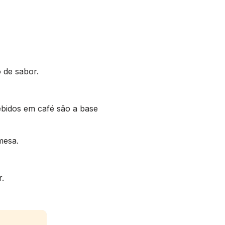
 de sabor.
ebidos em café são a base
mesa.
r.